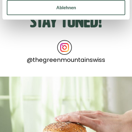
Ablehnen
Stay tuned!
@
thegreenmountainswiss