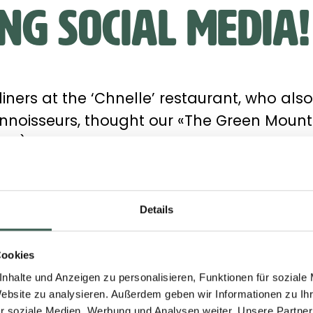
ng social media!
 diners at the ‘Chnelle’ restaurant, who al
nnoisseurs, thought our «The Green Moun
good’). Watch the must-see video clip now
Details
M
Cookies
nhalte und Anzeigen zu personalisieren, Funktionen für soziale
Website zu analysieren. Außerdem geben wir Informationen zu I
r soziale Medien, Werbung und Analysen weiter. Unsere Partner