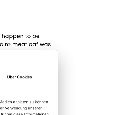
so happen to be
tain» meatloaf was
 on our Instagram and
Über Cookies
 Medien anbieten zu können
hrer Verwendung unserer
 führen diese Informationen