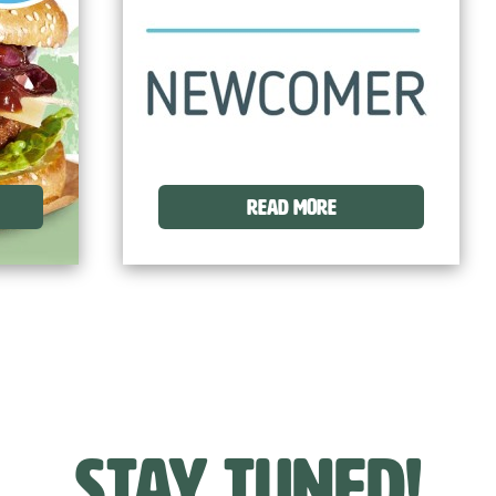
READ MORE
Stay tuned!