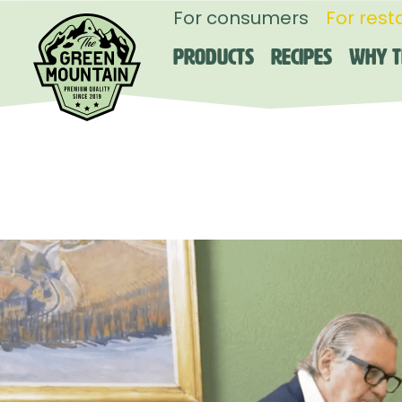
For consumers
For rest
Products
Recipes
Why T