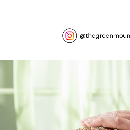
@
thegreenmount