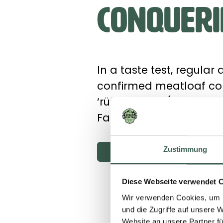
conqueri
In a taste test, regular
confirmed meatloaf co
‘rüüdig guet’ (‘really 
Facebook pages. Enjoy!
Zustimmung
FOLLOW US ON INSTAGRA
Diese Webseite verwendet 
Wir verwenden Cookies, um I
und die Zugriffe auf unsere 
Website an unsere Partner fü