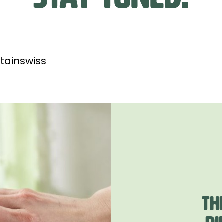
ainswiss
TH