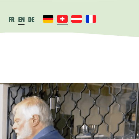
fr
en
de