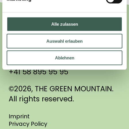
THE GREEN MOUNTAIN
Alle zulassen
RIEDLÖSERSTRASSE 7
Auswahl erlauben
CH-7302 LANDQUART
Ablehnen
info@thegreenmountain.ch
+41 58 895 95 95
©2026, THE GREEN MOUNTAIN.
All rights reserved.
Imprint
Privacy Policy