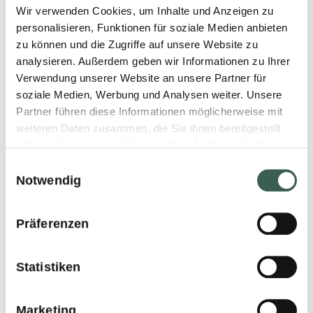
Wir verwenden Cookies, um Inhalte und Anzeigen zu
register no.:
D-64546
personalisieren, Funktionen für soziale Medien anbieten
FL
Mörfelden-
zu können und die Zugriffe auf unsere Website zu
analysieren. Außerdem geben wir Informationen zu Ihrer
-0002.555.663-
Walldorf
Verwendung unserer Website an unsere Partner für
7
soziale Medien, Werbung und Analysen weiter. Unsere
Tel. +49 (0) 61
Dr. Martin
Partner führen diese Informationen möglicherweise mit
weiteren Daten zusammen, die Sie ihnen bereitgestellt
05-93 30 0
Henck CEO
haben oder die sie im Rahmen Ihrer Nutzung der Dienste
E-Mail:
Lorenz Wyss
gesammelt haben.
Einwilligungsauswahl
Notwendig
cmf@cmf.com
VRP
Präferenzen
Tel. 058 895 95
95
Statistiken
E-Mail:
hilcona@hilcona.com
Marketing