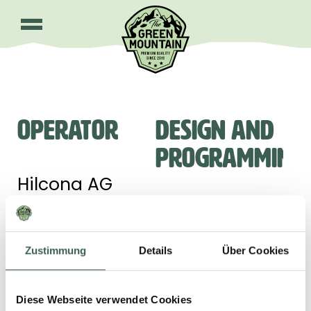
IMPRINT
OPERATOR
DESIGN AND
PROGRAMMING
Hilcona AG
Bendererstrasse
CMF
21
Advertising
Zustimmung
Details
Über Cookies
FL-9494
GmbH
Schaan
Kurhessenstraße
Commercial
Diese Webseite verwendet Cookies
13