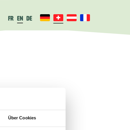
fr
en
de
ROGRAMMING
bH
Über Cookies