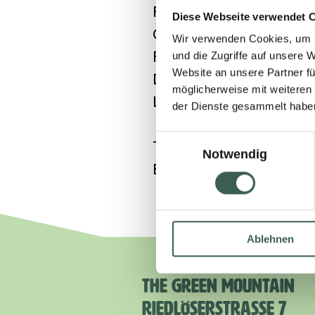
FL-9494 Schaan
Diese Webseite verwendet 
Commercial register n
Wir verwenden Cookies, um I
FL -0002.555.663-7
und die Zugriffe auf unsere 
Website an unsere Partner fü
Dr. Martin Henck CEO
möglicherweise mit weiteren
Lorenz Wyss VRP
der Dienste gesammelt habe
Einwilligungsauswahl
Tel. 058 895 95 95
Notwendig
E-Mail: hilcona@hilc
Ablehnen
THE GREEN MOUNTAIN
RIEDLÖSERSTRASSE 7