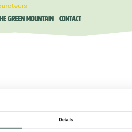
aurateurs
he Green Mountain
Contact
IMPRINT
DESIGN AND P
CMF Advertising Gm
Details
Kurhessenstraße 13