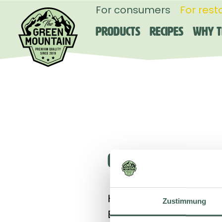
For consumers
For rest
Products
Recipes
Why T
OPERATOR
Hilcona AG
Zustimmung
Bendererstrasse 21