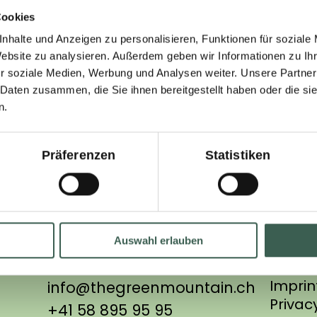
D-64546 Mörfelden-
Cookies
o.:
nhalte und Anzeigen zu personalisieren, Funktionen für soziale
Tel. +49 (0) 61 05-93 
Website zu analysieren. Außerdem geben wir Informationen zu I
r soziale Medien, Werbung und Analysen weiter. Unsere Partner
E-Mail: cmf@cmf.co
 Daten zusammen, die Sie ihnen bereitgestellt haben oder die s
n.
Präferenzen
Statistiken
ona.com
Auswahl erlauben
Imprin
info@thegreenmountain.ch
Privacy
+41 58 895 95 95