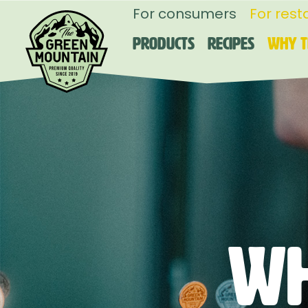
For consumers
For rest
Products
Recipes
Why T
Wh