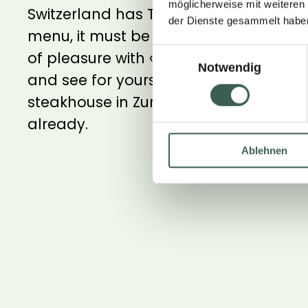
möglicherweise mit weiteren
Switzerland has THE real steak alternat
der Dienste gesammelt habe
menu, it must be good! Experience th
Einwilligungsauswahl
of pleasure with «The Green Mountain
Notwendig
and see for yourself – Simon from the
steakhouse in Zurich’s Niederdorf doe
already.
Ablehnen