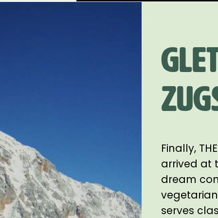
Glet
Zug
Finally, T
arrived at 
dream come 
vegetarian
serves clas