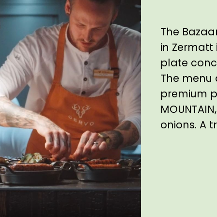
The Bazaar
in Zermatt 
plate conce
The menu a
premium p
MOUNTAIN, 
onions. A t