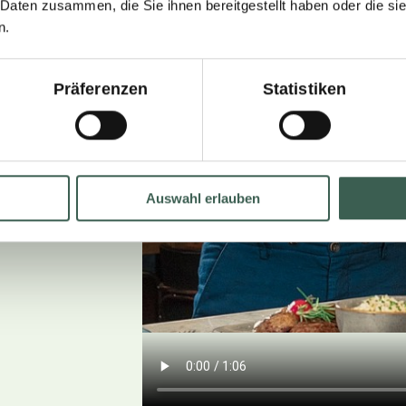
 Daten zusammen, die Sie ihnen bereitgestellt haben oder die s
ive on its
n.
e pinnacle
»-steak
Präferenzen
Statistiken
s so
Auswahl erlauben