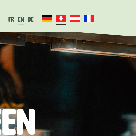
fr
en
de
een