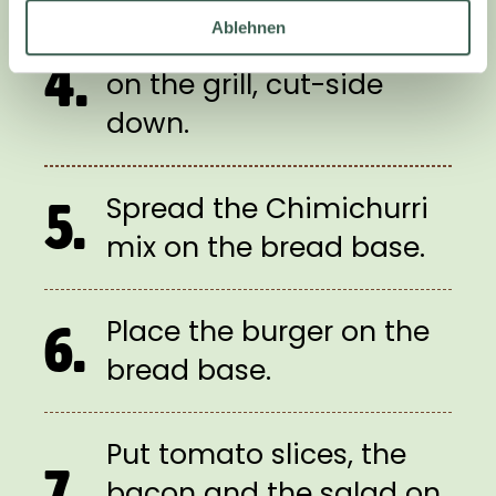
Ablehnen
Toast the brioche bun
4.
on the grill, cut-side
down.
Spread the Chimichurri
5.
mix on the bread base.
Place the burger on the
6.
bread base.
Put tomato slices, the
7.
bacon and the salad on