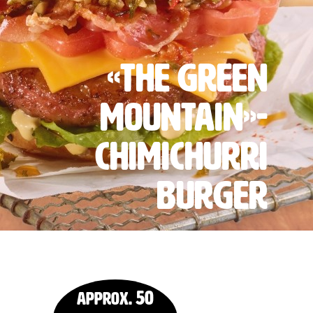
«The Green
Mountain»-
Chimichurri
Burger
50
approx.