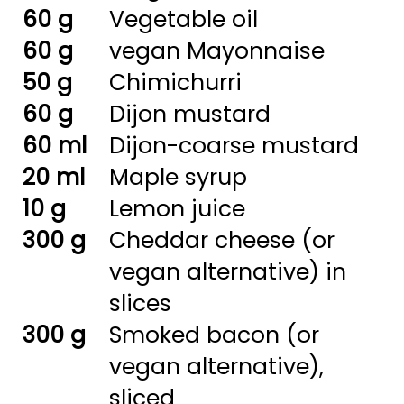
60 g
Vegetable oil
60 g
vegan Mayonnaise
50 g
Chimichurri
60 g
Dijon mustard
60 ml
Dijon-coarse mustard
20 ml
Maple syrup
10 g
Lemon juice
300 g
Cheddar cheese (or
vegan alternative) in
slices
300 g
Smoked bacon (or
vegan alternative),
sliced