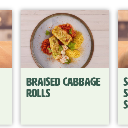
bage
Sausage in
smoky curry
sauce