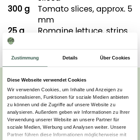
300 g
Tomato slices, approx. 5
mm
25 g
Romaine lettuce, strips
10 mm
10 pcs.
Sesame bun
Zustimmung
Details
Über Cookies
So, here’s what
Diese Webseite verwendet Cookies
Wir verwenden Cookies, um Inhalte und Anzeigen zu
you do:
personalisieren, Funktionen für soziale Medien anbieten
zu können und die Zugriffe auf unsere Website zu
analysieren. Außerdem geben wir Informationen zu Ihrer
Verwendung unserer Website an unsere Partner für
soziale Medien, Werbung und Analysen weiter. Unsere
Mix the mayonnaise
Partner führen diese Informationen möglicherweise mit