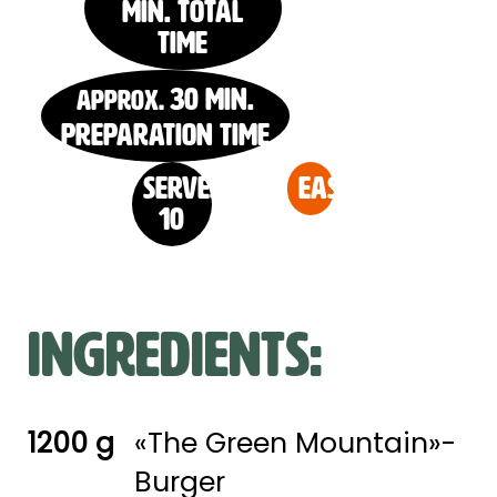
Min. Total
time
30 Min.
approx.
Preparation time
serves
easy
10
Ingredients:
1200 g
«The Green Mountain»-
Burger