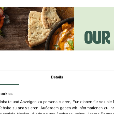
Our 
Foo
Details
Zero meat,
eat Schnit
Cookies
the raw mi
nhalte und Anzeigen zu personalisieren, Funktionen für soziale
search of p
Website zu analysieren. Außerdem geben wir Informationen zu I
r soziale Medien, Werbung und Analysen weiter. Unsere Partner