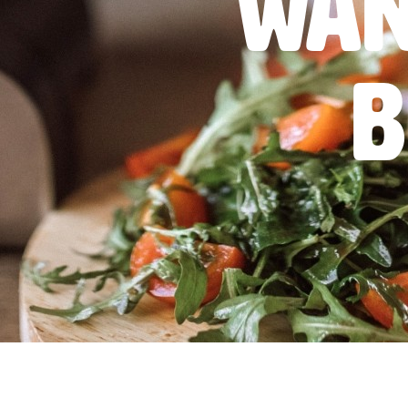
wan
b