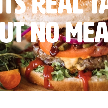
ts real ta
ut no mea