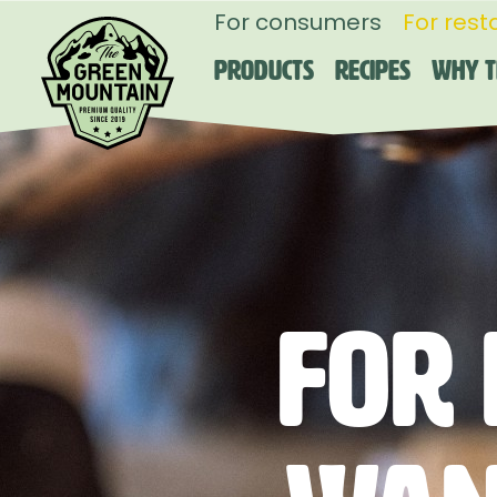
For consumers
For rest
Products
Recipes
Why T
For