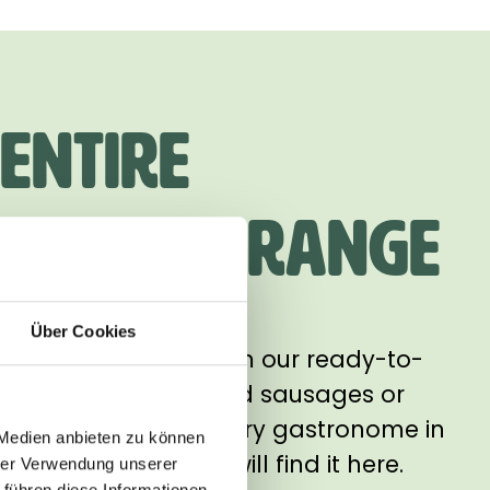
entire
dservice range
Über Cookies
 real enjoyment! From our ready-to-
zel to our plant-based sausages or
nce alternative – every gastronome in
 Medien anbieten zu können
lant-based variety will find it here.
hrer Verwendung unserer
 führen diese Informationen