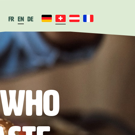
fr
en
de
 who