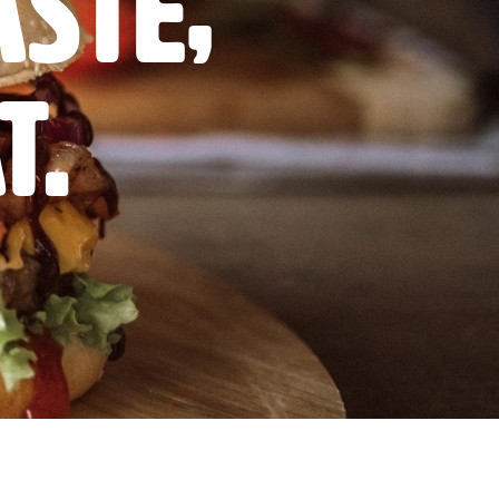
ste,
t.