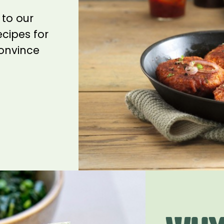
 to our
ecipes for
onvince