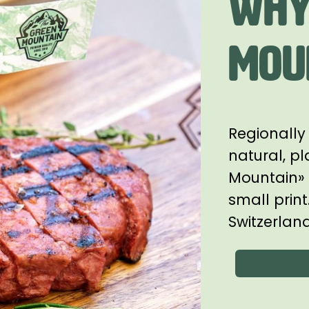
Why
Mou
Regionally
natural, p
Mountain» a
small prin
Switzerland